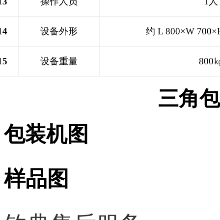
13
操作人员
1
人
14
设备外形
约 L 8
00×
W 700×
15
设备重量
80
0
三角包
包装机图
样品图