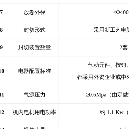
7
放卷外径
≤Φ40
8
封切形式
采用新工艺电
9
封切装置数量
2套
气动元件、按钮
10
电器配置标准
都采用外资企业或中
11
气源压力
≥0.6Mpa（由
12
机内电机用电功率
约 1.1
Kw
（