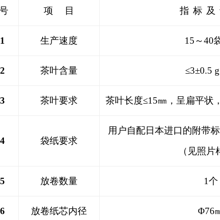
 号
项
目
指
标
及
1
生产速度
15
～40袋
2
茶叶含量
≤3±0.5 g
3
茶叶要求
茶叶长度≤15㎜，呈扁平状
用户自配日本进口的附带标
4
袋纸要求
（见照片
5
放卷数量
1个
6
放卷纸芯内径
Φ76