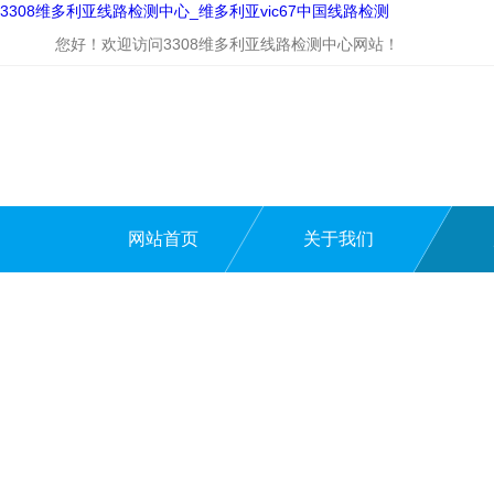
3308维多利亚线路检测中心_维多利亚vic67中国线路检测
您好！欢迎访问3308维多利亚线路检测中心网站！
网站首页
关于我们